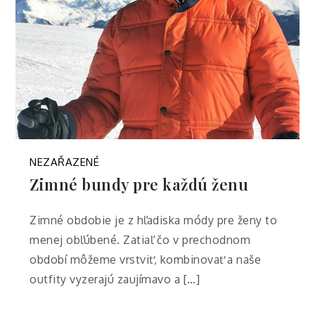
NEZAŘAZENÉ
Zimné bundy pre každú ženu
Zimné obdobie je z hľadiska módy pre ženy to
menej obľúbené. Zatiaľ čo v prechodnom
období môžeme vrstviť, kombinovať a naše
outfity vyzerajú zaujímavo a […]