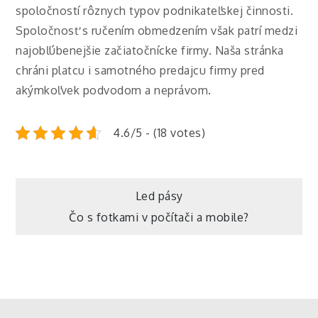
spoločností rôznych typov podnikateľskej činnosti.
Spoločnosť s ručením obmedzením však patrí medzi
najobľúbenejšie začiatočnícke firmy. Naša stránka
chráni platcu i samotného predajcu firmy pred
akýmkoľvek podvodom a neprávom.
4.6/5 - (18 votes)
Navigace
Led pásy
Čo s fotkami v počítači a mobile?
pro
příspěvek