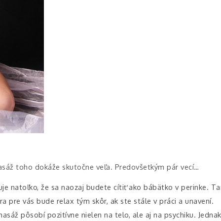
masáž toho dokáže skutočne veľa. Predovšetkým pár vecí…
je natoľko, že sa naozaj budete cítiť ako bábätko v perinke. Ta
a pre vás bude relax tým skôr, ak ste stále v práci a unavení.
 masáž pôsobí pozitívne nielen na telo, ale aj na psychiku. Jed