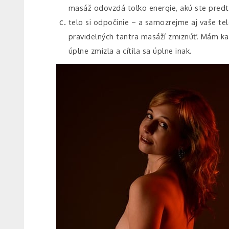
masáž odovzdá toľko energie, akú ste predt
telo si odpočinie – a samozrejme aj vaše tel
pravidelných tantra masáží zmiznúť. Mám kam
úplne zmizla a cítila sa úplne inak.