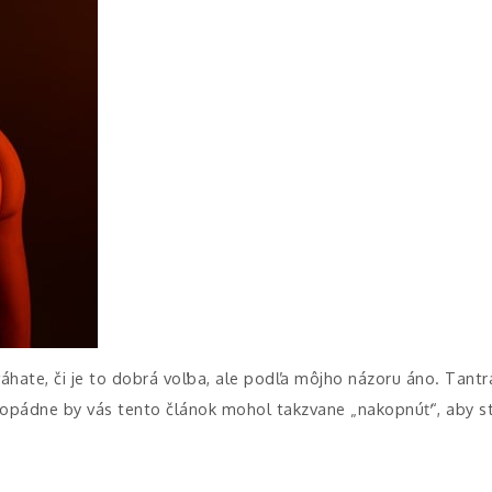
 váhate, či je to dobrá voľba, ale podľa môjho názoru áno. Tan
ždopádne by vás tento článok mohol takzvane „nakopnúť“, aby st