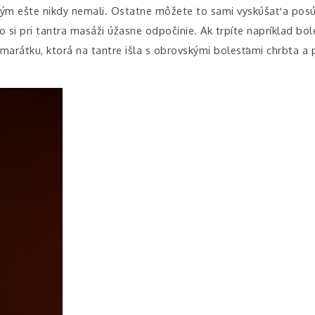
ým ešte nikdy nemali. Ostatne môžete to sami vyskúšať a posú
o si pri tantra masáži úžasne odpočinie. Ak trpíte napríklad bo
arátku, ktorá na tantre išla s obrovskými bolesťami chrbta a 