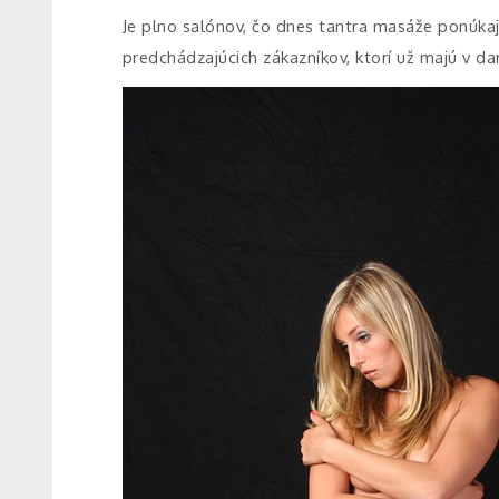
Je plno salónov, čo dnes tantra masáže ponúkaj
predchádzajúcich zákazníkov, ktorí už majú v d