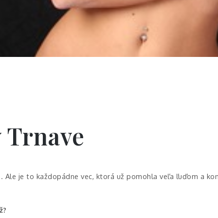
v Trnave
e. Ale je to každopádne vec, ktorá už pomohla veľa ľuďom a ko
ž?