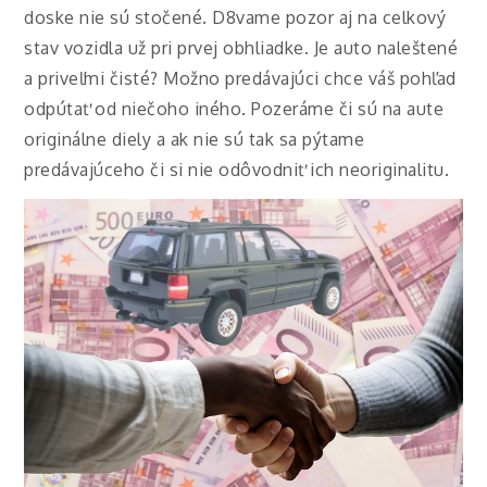
doske nie sú stočené. D8vame pozor aj na celkový
stav vozidla už pri prvej obhliadke. Je auto naleštené
a priveľmi čisté? Možno predávajúci chce váš pohľad
odpútať od niečoho iného. Pozeráme či sú na aute
originálne diely a ak nie sú tak sa pýtame
predávajúceho či si nie odôvodniť ich neoriginalitu.