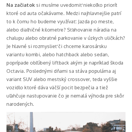
Na začiatok
si musíme uvedomiť niekoľko priorít
ktoré od auta očakávame. Medzi najhlavnejšie patrí
to k čomu ho budeme využívať. Jazda po meste,
alebo diaľničné kilometre? Sťahovanie náradia na
chalupu alebo obratné parkovanie v úzkych uličkách?
Je hlavné si rozmyslieť či chceme karosársku
variantu kombi, alebo hatchback alebo sedan,
poprípade obľúbený liftback akým je napríklad škoda
Octavia. Poslednými dňami sa stáva populárna aj
variant SUV alebo mestský crossover, teda vyššie
vozidlo ktoré dáva väčší pocit bezpečia a tiež
uľahčuje nastupovanie čo je nemalá výhoda pre skôr
narodených.