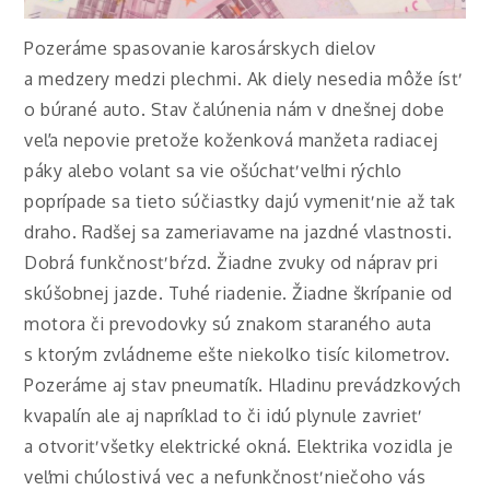
Pozeráme spasovanie karosárskych dielov
a medzery medzi plechmi. Ak diely nesedia môže ísť
o búrané auto. Stav čalúnenia nám v dnešnej dobe
veľa nepovie pretože koženková manžeta radiacej
páky alebo volant sa vie ošúchať veľmi rýchlo
poprípade sa tieto súčiastky dajú vymeniť nie až tak
draho. Radšej sa zameriavame na jazdné vlastnosti.
Dobrá funkčnosť bŕzd. Žiadne zvuky od náprav pri
skúšobnej jazde. Tuhé riadenie. Žiadne škrípanie od
motora či prevodovky sú znakom staraného auta
s ktorým zvládneme ešte niekoľko tisíc kilometrov.
Pozeráme aj stav pneumatík. Hladinu prevádzkových
kvapalín ale aj napríklad to či idú plynule zavrieť
a otvoriť všetky elektrické okná. Elektrika vozidla je
veľmi chúlostivá vec a nefunkčnosť niečoho vás