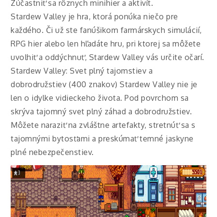
Zúčastniť sa rôznych minihier a aktivít.
Stardew Valley je hra, ktorá ponúka niečo pre
každého. Či už ste fanúšikom farmárskych simulácií,
RPG hier alebo len hľadáte hru, pri ktorej sa môžete
uvoľniť a oddýchnuť, Stardew Valley vás určite očarí.
Stardew Valley: Svet plný tajomstiev a
dobrodružstiev (400 znakov) Stardew Valley nie je
len o idylke vidieckeho života. Pod povrchom sa
skrýva tajomný svet plný záhad a dobrodružstiev.
Môžete naraziť na zvláštne artefakty, stretnúť sa s
tajomnými bytosťami a preskúmať temné jaskyne
plné nebezpečenstiev.