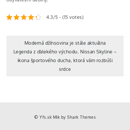
4.3/5 - (15 votes)
Navigace
Moderná džínsovina je stále aktuálna
Legenda z ďalekého východu. Nissan Skyline –
pro
ikona športového ducha, ktorá vám rozbúši
srdce
příspěvek
© Yfs.sk Mik by
Shark Themes