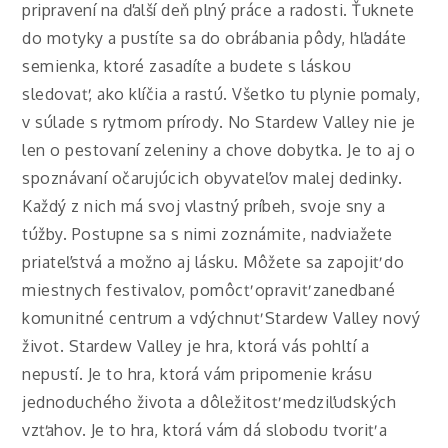
pripravení na ďalší deň plný práce a radosti. Ťuknete
do motyky a pustíte sa do obrábania pôdy, hľadáte
semienka, ktoré zasadíte a budete s láskou
sledovať, ako klíčia a rastú. Všetko tu plynie pomaly,
v súlade s rytmom prírody. No Stardew Valley nie je
len o pestovaní zeleniny a chove dobytka. Je to aj o
spoznávaní očarujúcich obyvateľov malej dedinky.
Každý z nich má svoj vlastný príbeh, svoje sny a
túžby. Postupne sa s nimi zoznámite, nadviažete
priateľstvá a možno aj lásku. Môžete sa zapojiť do
miestnych festivalov, pomôcť opraviť zanedbané
komunitné centrum a vdýchnuť Stardew Valley nový
život. Stardew Valley je hra, ktorá vás pohltí a
nepustí. Je to hra, ktorá vám pripomenie krásu
jednoduchého života a dôležitosť medziľudských
vzťahov. Je to hra, ktorá vám dá slobodu tvoriť a