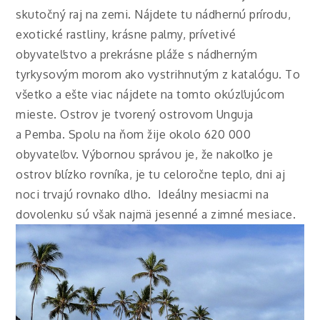
skutočný raj na zemi. Nájdete tu nádhernú prírodu,
exotické rastliny, krásne palmy, prívetivé
obyvateľstvo a prekrásne pláže s nádherným
tyrkysovým morom ako vystrihnutým z katalógu. To
všetko a ešte viac nájdete na tomto okúzľujúcom
mieste. Ostrov je tvorený ostrovom Unguja
a Pemba. Spolu na ňom žije okolo 620 000
obyvateľov. Výbornou správou je, že nakoľko je
ostrov blízko rovníka, je tu celoročne teplo, dni aj
noci trvajú rovnako dlho. Ideálny mesiacmi na
dovolenku sú však najmä jesenné a zimné mesiace.