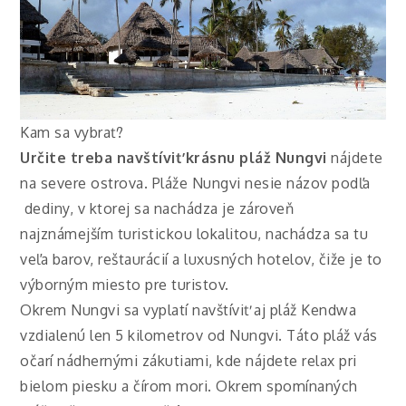
Kam sa vybrať?
Určite treba navštíviť krásnu pláž Nungvi
nájdete
na severe ostrova. Pláže Nungvi nesie názov podľa
dediny, v ktorej sa nachádza je zároveň
najznámejším turistickou lokalitou, nachádza sa tu
veľa barov, reštaurácií a luxusných hotelov, čiže je to
výborným miesto pre turistov.
Okrem Nungvi sa vyplatí navštíviť aj pláž Kendwa
vzdialenú len 5 kilometrov od Nungvi. Táto pláž vás
očarí nádhernými zákutiami, kde nájdete relax pri
bielom piesku a čírom mori. Okrem spomínaných