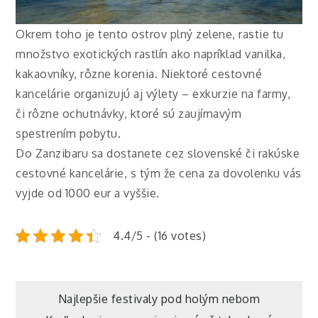
Okrem toho je tento ostrov plný zelene, rastie tu
množstvo exotických rastlín ako napríklad vanilka,
kakaovníky, rôzne korenia. Niektoré cestovné
kancelárie organizujú aj výlety – exkurzie na farmy,
či rôzne ochutnávky, ktoré sú zaujímavým
spestrením pobytu.
Do Zanzibaru sa dostanete cez slovenské či rakúske
cestovné kancelárie, s tým že cena za dovolenku vás
vyjde od 1000 eur a vyššie.
4.4/5 - (16 votes)
Navigace
Najlepšie festivaly pod holým nebom